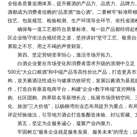
全链条质量追溯体系，提升酱酒的产品力、品质力、品牌力
酒都成为消费者信赖的“品质酒”“放心酒”。二要树牢“标
技艺、包装规范、检验检测、生产环境等全环节。依托省酒检
确保每一道工艺都符合质量标准、每一款产品都经得起检验
区企业恪守依法合规经营之道，坚持讲好“坚守工艺、敬畏自
累取之不尽、用之不竭的声誉财富。
第四、坚定营销变革恒心，激活市场开拓力。
白酒企业要在市场变化和消费者需求升级的浪潮中立足，就需
500元“大众口粮酒”和中端产品等高性价比产品，打造更
构，攻关酱酒活性成分与健康功效研究，发展以酱酒为基底
作，打造自有垂直电商平台，构建“企业+数字终端”直控网
购、社区团购、跨界联名等新增长点，拓展市场营销空间。
化、旅游“三大价值”，以杨柳湾街业态布局提升为重点，布
评定经验做法，引导地方酒企打造集酿造体验、封坛窖藏、文
第五，坚定为企服务诚心，凝聚产业内驱力。
牢固树立“服务企业就是服务发展、服务未来”的理念，以