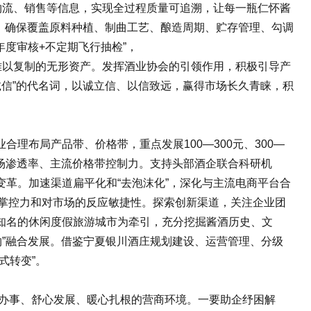
物流、销售等信息，实现全过程质量可追溯，让每一瓶仁怀酱
》，确保覆盖原料种植、制曲工艺、酿造周期、贮存管理、勾调
度审核+不定期飞行抽检”，
以复制的无形资产。发挥酒业协会的引领作用，积极引导产
诚信”的代名词，以诚立信、以信致远，赢得市场长久青睐，积
布局产品带、价格带，重点发展100—300元、300—
市场渗透率、主流价格带控制力。支持头部酒企联合科研机
革。加速渠道扁平化和“去泡沫化”，深化与主流电商平台合
的掌控力和对市场的反应敏捷性。探索创新渠道，关注企业团
知名的休闲度假旅游城市为牵引，充分挖掘酱酒历史、文
物”融合发展。借鉴宁夏银川酒庄规划建设、运营管理、分级
式转变”。
心办事、舒心发展、暖心扎根的营商环境。一要助企纾困解