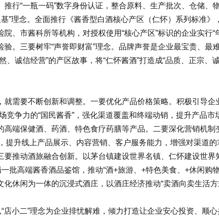
。推行“一瓶一码”数字身份认证，整合原料、生产批次、仓储、
准即根基”理念。全面推行《酱香型白酒核心产区（仁怀）系列标准
院、市酱科所等机构，对授权使用“核心产区”标识的企业实行“年
。三要树牢“声誉即财富”理念。品牌声誉是企业最宝贵、最难
然、诚信经营”的产区故事，将“仁怀酱酒”打造成“品质、正宗、
要不断创新和调整。一要优化产品价格策略。积极引导企业合理
具市场竞争力的“国民酱香”，强化渠道覆盖和终端动销，提升产品
的高端保健酒、药酒、特色食疗药膳等产品。二要深化营销机制变
络，提升线上产品展示、内容营销、客户服务能力，增强对渠道
三要推动酒旅融合创新。以茅台镇建设世界名镇、仁怀建设世界
局一批高端酱香酒品鉴馆，推动“酒+旅游、+特色美食、+休闲购
化休闲为一体的沉浸式酒庄，以酒庄经济推动“卖酒向卖生活方
“店小二”理念为企业排忧解难，倾力打造让企业安心投资、顺