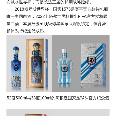
次试水世界杯，而是长达三届的长期战略延续。
2018俄罗斯世界杯，国窖1573是赛事官方款待包厢
唯一中国白酒；2022卡塔尔世界杯推出FIFA官方授权限
量白酒；本届升级至顶级球星国家队深度绑定，体育营
销体系持续迭代成熟。
52度500ml与38度100ml的阿根廷国家足球队官方纪念酒