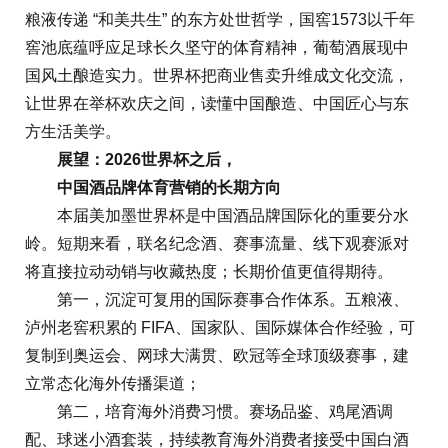
粮液传递 “和美共生” 的东方处世哲学，国窖1573以千年
窖池底蕴呼应足球长久坚守的体育精神，葡萄酒展现中
国风土酿造实力。世界杯把商业售卖升维成文化交流，
让世界在举杯欢庆之间，读懂中国酿造、中国匠心与东
方生活美学。
展望：2026世界杯之后，
中国酒品牌体育营销的长期方向
本届美加墨世界杯是中国酒品牌国际化的重要分水
岭。短期来看，联名纪念酒、赛事流量、线下观赛派对
将直接拉动动销与收藏热度；长期价值更值得期待。
第一，沉淀可复用的国际赛事合作体系。五粮液、
泸州老窖积累的 FIFA、国家队、国际媒体合作经验，可
复制到奥运会、网球大满贯、欧冠等全球顶级赛事，建
立常态化海外传播渠道；
第二，培育海外消费习惯。赛场品鉴、鸡尾酒调
配、球迷小酒套装，持续教育海外消费者接受中国白酒