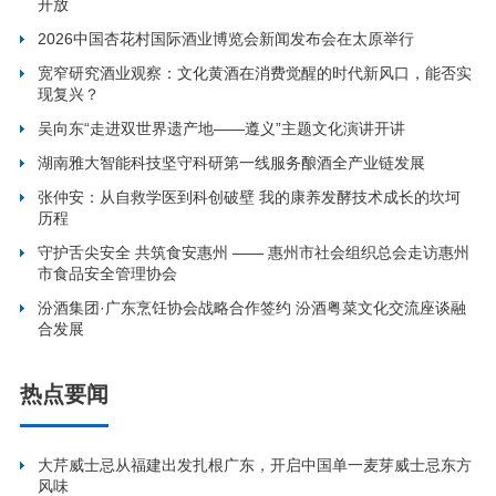
开放
2026中国杏花村国际酒业博览会新闻发布会在太原举行
宽窄研究酒业观察：文化黄酒在消费觉醒的时代新风口，能否实
现复兴？
吴向东“走进双世界遗产地——遵义”主题文化演讲开讲
湖南雅大智能科技坚守科研第一线服务酿酒全产业链发展
张仲安：从自救学医到科创破壁 我的康养发酵技术成长的坎坷
历程
守护舌尖安全 共筑食安惠州 —— 惠州市社会组织总会走访惠州
市食品安全管理协会
汾酒集团·广东烹饪协会战略合作签约 汾酒粤菜文化交流座谈融
合发展
热点要闻
大芹威士忌从福建出发扎根广东，开启中国单一麦芽威士忌东方
风味