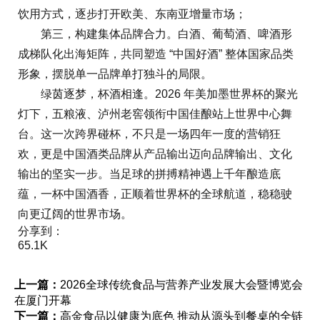
饮用方式，逐步打开欧美、东南亚增量市场；
第三，构建集体品牌合力。白酒、葡萄酒、啤酒形
成梯队化出海矩阵，共同塑造 “中国好酒” 整体国家品类
形象，摆脱单一品牌单打独斗的局限。
绿茵逐梦，杯酒相逢。2026 年美加墨世界杯的聚光
灯下，五粮液、泸州老窖领衔中国佳酿站上世界中心舞
台。这一次跨界碰杯，不只是一场四年一度的营销狂
欢，更是中国酒类品牌从产品输出迈向品牌输出、文化
输出的坚实一步。当足球的拼搏精神遇上千年酿造底
蕴，一杯中国酒香，正顺着世界杯的全球航道，稳稳驶
向更辽阔的世界市场。
分享到：
65.1K
上一篇：
2026全球传统食品与营养产业发展大会暨博览会
在厦门开幕
下一篇：
高金食品以健康为底色 推动从源头到餐桌的全链