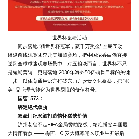
世界杯竞猜活动
同步落地 “猜世界杯冠军，赢千万奖金” 全民互动，
组建前线观赛团奔赴美加墨赛场，把中国浓香白酒直接
送到全球球迷观赛场景中。对五粮液而言，世界杯不只
是短期营销，更是落地 2030年海外50亿销售目标的关键
一步，以体育通用语言打破东西方饮食文化壁垒，把 “和
美” 品牌理念转化为世界易懂的价值符号。
国窖1573：
绑定绝代双骄
双豪门纪念酒打造情怀稀缺价值
泸州老窖不走FIFA全局赞助路线，精准捕捉本届最
大情怀看点 —— 梅西、C 罗大概率迎来职业生涯最后一