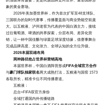
的顶级体育盛宴，更是民族品牌走向世界、重塑国际形
象的黄金赛场。
2026年美加墨世界杯，作为首次扩军至48支球队、
三国联办的划时代赛事，传播覆盖面与商业势能空前庞
大。以五粮液、泸州老窖为代表的中国白酒主力，接续
过往葡萄酒、啤酒的跨界探索，分层布局、差异化营
销，让一杯中国佳酿与绿茵足球深度结缘，借赛事舞台
完成品牌高度、文化张力、全球认知的全方位升级。
2026本届双雄布局
两种路径抢占世界杯营销高地
本届世界杯，中国白酒阵营形成
FIFA全域官方合作
与
豪门球队独家联名
两大成熟打法，五粮液与国窖 1573
各取所长，精准卡位不同传播赛道。
五粮液：
总台+FIFA双官方身份
全域打通国内外传播链路