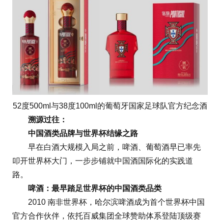
52度500ml与38度100ml的葡萄牙国家足球队官方纪念酒
溯源过往：
中国酒类品牌与世界杯结缘之路
早在白酒大规模入局之前，啤酒、葡萄酒早已率先
叩开世界杯大门，一步步铺就中国酒国际化的实践道
路。
啤酒：最早踏足世界杯的中国酒类品类
2010 南非世界杯，哈尔滨啤酒成为首个世界杯中国
官方合作伙伴，依托百威集团全球赞助体系登陆顶级赛