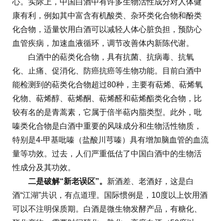
心。实际上，中国白酒中有许多生物活性成分对人体健
康有利，例如其中富含有机酸类、杂环类化合物和酚类
化合物，适量饮用白酒可以减轻人体心脏负担，预防心
血管疾病，加速血液循环，调节改善体内新陈代谢。
白酒中的萜类化合物，具有抗菌、抗病毒、抗氧
化、止痛、促消化、防癌抗癌等生物功能。目前白酒中
能检测到的萜类化合物超过80种，主要有萜烯、萜烯氧
化物、萜烯醇、萜烯酮、萜烯醛和萜烯酯类化合物，比
较有名的是青蒿素，它属于倍半萜内脂类型。此外，吡
嗪类化合物是白酒中重要的风味成分和生物活性物质，
特别是4-甲基吡嗪（盐酸川芎嗪）具有增加脑血管的血流
量等功效。过去，人们严重低估了中国白酒中的生物活
性成分及其功效。
二是破解“新老误区”。
新酒差、老酒好，这是白
酒“江湖”共识，有点道理。国际惯例是，10度以上饮用酒
可以不注明保质期。白酒是微生物发酵产品，有糖化、