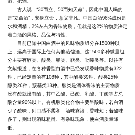
酒、把酒。
古人说，“30而立、50而知天命”，因此中国人喝的
是“立命酒”，安身立命，意义非凡。中国白酒98%成份是
水和酒精，2%左右为香味物质，但就是这2%的物质决定
着白酒的风格、品位与特性。
目前已知中国白酒中的风味物质组分在1500种以
上，远高于国际上任何其他蒸馏酒。这1500多种微量组
分主要有醇类、酸类、酯类、萜类、吡嗪类等。以往有
文献报道，在各种香型白酒中已经发现香味物质有322
种，已经定量的有108种，其中酯类39种、酸类25种、
醇类26种，羰基类18种。酸类是酒体香味的主要物质，
没有酸就没有酯，其中乙酸、己酸、乳酸、丁酸等占总
酸含量90%以上。有机酸类化合物主要呈酸味，若白酒
少了酸味，则口感不柔和，酒味寡淡，香味短；若酸味
多了，则出现酒味粗糙、有杂味现象，使白酒质量降
低。