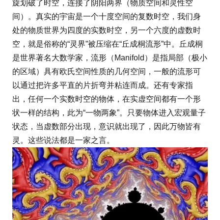
旋划破了时空，连接了阴阳两界（物质空间和灵性空
间）。真实的宇宙是一个十度空间的复数时空，我们身
处的物质世界为四度的实数时空，另一个六度的虚数时
空，就是俗称的“灵界”被压缩在“丘成桐流形”中。丘成桐
是世界著名大数学家，流形（Manifold）是指局部（极小
的区域）具有欧氏空间性质的几何空间，一般的流形可
以通过把许多平直的片折弯并粘连而成。还有专家指
出，任何一个实数时空的物体，在实虚空间都有一个形
状一样的结构，此为“一物两象”。只要物体进入宏观量子
状态，当虚数部分出现，意识就出现了，因此万物皆有
灵。这些说法都是一家之言。