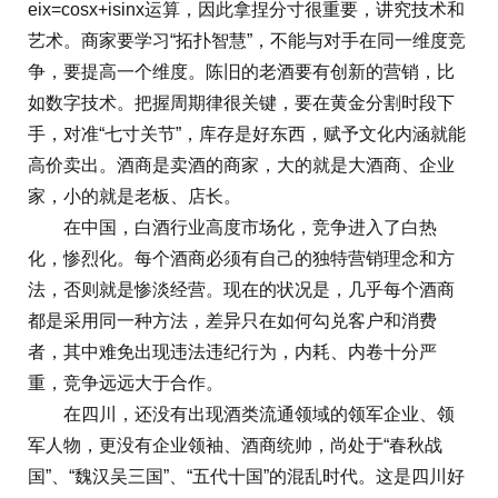
eix=cosx+isinx运算，因此拿捏分寸很重要，讲究技术和
艺术。商家要学习“拓扑智慧”，不能与对手在同一维度竞
争，要提高一个维度。陈旧的老酒要有创新的营销，比
如数字技术。把握周期律很关键，要在黄金分割时段下
手，对准“七寸关节”，库存是好东西，赋予文化内涵就能
高价卖出。酒商是卖酒的商家，大的就是大酒商、企业
家，小的就是老板、店长。
在中国，白酒行业高度市场化，竞争进入了白热
化，惨烈化。每个酒商必须有自己的独特营销理念和方
法，否则就是惨淡经营。现在的状况是，几乎每个酒商
都是采用同一种方法，差异只在如何勾兑客户和消费
者，其中难免出现违法违纪行为，内耗、内卷十分严
重，竞争远远大于合作。
在四川，还没有出现酒类流通领域的领军企业、领
军人物，更没有企业领袖、酒商统帅，尚处于“春秋战
国”、“魏汉吴三国”、“五代十国”的混乱时代。这是四川好