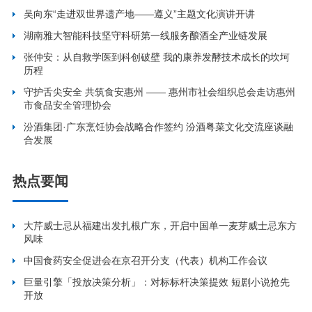
吴向东“走进双世界遗产地——遵义”主题文化演讲开讲
湖南雅大智能科技坚守科研第一线服务酿酒全产业链发展
张仲安：从自救学医到科创破壁 我的康养发酵技术成长的坎坷
历程
守护舌尖安全 共筑食安惠州 —— 惠州市社会组织总会走访惠州
市食品安全管理协会
汾酒集团·广东烹饪协会战略合作签约 汾酒粤菜文化交流座谈融
合发展
热点要闻
大芹威士忌从福建出发扎根广东，开启中国单一麦芽威士忌东方
风味
中国食药安全促进会在京召开分支（代表）机构工作会议
巨量引擎「投放决策分析」：对标标杆决策提效 短剧小说抢先
开放