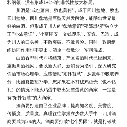
和纲领，没有形成1+1>2的非线性放大格局。
川酒是“成也萧何、败也萧何”，成于四川盆地、败也
四川盆地。四川盆地是巨型天然发酵池，能酿出世界最
好的白酒。但形成了川人的“盆地意识”“夜郎思想”“独立为
王”“小农意识”，“小富即安、文钱即乐”，安逸、巴适，成
为川人的口头禅，不敢突破、不敢冒险。同时，政府组
织协同作用也不突出，酒企一盘散沙，军阀混战。
白酒香型时代即将结束，产区名酒时代已经到来。
重振川酒雄风，要以新人群、新消费为指引，深入研究
饮酒市场心理学。应该借助“拓扑智慧”，从数学中吸取养
分，比如复数拓扑学。您如果在不打破鸡蛋壳（也不钻
孔）的情况下能从鸡蛋中取出完整蛋黄的商家，一定是
有“拓扑智慧”的大商家。
酒商要打造自己企业品牌，提高知名度、美誉度、
传播度、质量度。真理往往掌握在少数人手中，四川酒
商要成为5%的人。酒商要打破“七个界限”，就是打破线