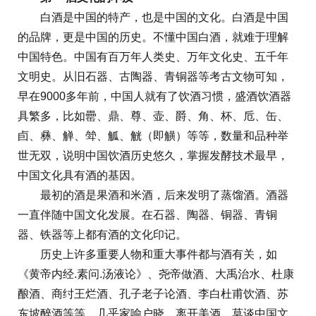
白酒是中国的特产，也是中国的文化。白酒是中国
的品牌，更是中国的历史。不懂中国白酒，就难于理解
中国特色。中国有百万年人类史、万年文化史、五千年
文明史。从旧石器、古陶器、青铜器等考古文物可知，
早在9000多年前，中国人就有了饮酒习惯，盛酒饮酒器
具繁多，比如罍、鼎、尊、壶、爵、角、杯、卮、缶、
卣、彝、觯、斚、觚、觥（即觵）等等，数量和品种举
世无双，说明中国饮酒历史悠久，掌握发酵技术最早，
中国文化具有酒的基因。
最初的酒是果酒和米酒，后来发明了蒸馏酒。酒器
一直伴随中国文化发展。在石器、陶器、铜器、青铜
器、铁器等上都有酒的文化印记。
历史上许多重要人物和重大事件都与酒有关，如
《黄帝内经.素问.汤液论》、尧帝做酒、大禹治水、杜康
酿酒、商纣王烂酒、孔子老子论酒、李白杜甫饮酒、苏
东坡醉酒等等，几乎家喻户晓。离开美酒，莫谈中国文