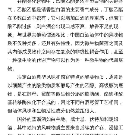
在酯类化合物中，己酸乙酯是浓香型白酒的关键香
气，乙酸乙酯是清香型白酒的主要香气成分，丁酸乙酯
在多数白酒中都有，它可以增加白酒的厚重感，但若丁
酸乙酯过多，则白酒会出现口感不爽、放香不足的现
象。与世界其他蒸馏酒相比，中国白酒酒体中的风味物
质不仅种类多，还具有独特性。因为微生物菌落之间及
其内部成员物种之间存在复杂的非线性耦合作用，甚至
一种微生物的代谢产物可以作为另一种微生物的代谢底
物。
决定白酒典型风味和感官特点的酯类物质，通常是
以细菌产生的酸类物质和酵母产生的乙醇、高级醇为底
物，是在酵母、霉菌等微生物分泌的脂肪酶、酯酶和酰
基转移酶催化下合成的，因此不同白酒尽管工艺相同，
但酒体风味和生物活性成分仍然差距很大。
国外的蒸馏酒如白兰地、威士忌、伏特加和朗姆
酒，其中独特的风味物质主要来自后续的贮存、浸提工