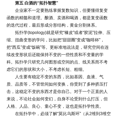
第五 白酒的“拓扑智慧”
企业家不一定要熟练掌握复数知识，但要懂得复变
函数的精髓和道理。酿酒、卖酒和喝酒，都是复变函数
的迭代过程，最后形成分形结构，黄金分割体系。
拓扑学(topology)就是研究“橡皮”或者“胶泥”拉伸、压
缩、扭曲变形的学问，比如把“甜甜圈”变成“咖啡杯”，
把“西瓜”变成“饭碗”等。更标准地说法是，研究空间在连
续改变形状后还能保持不变的一些性质和不变量的学
科。拓扑学只研究几何图形或空间的点、线关系而不考
虑它们的形状和大小，不考虑长短、粗细。
人生要有稳定不变的东西，比如基因、血液、气
质、品质等，不管世间如何变换，你受到了多种挤压打
击，这稳定不变的东西才是你自己。对于一个正直的人
来说，不论社会如何变幻，自身不论受到什么打压，但
人格、人品、良心、童心不变，这也是拓扑学性质。
在拓扑学中，必须了解“莫比乌斯环”（从2维到3维空