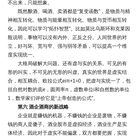
不出来，只能想象。
既然酿酒、喝酒、卖酒都是“复变函数”，是物质与精
神相互转化、物质与能量相互转化、物质与货币相互转
化，因此可以学习“拓扑智慧”。比如莫比乌斯环和克莱因
瓶说明，事物可以没有内外、正反之分。人间世界的对
立，好与坏、宽与窄、强与弱等矛盾，可以提高一个维
度实现统一。
大格局破解大问题。还有虚与实的关系。可见的有
形的叫实，不可见的无形的叫虚。真实的世界是虚实结
合，相互耦合。欧拉公式eiπ+1=0，把虚与实统一了，包
括自然对数的底e，圆周率π，虚数单位i和自然数的单位
1，数学家们评价它是“上帝创造的公式”。
第六 酒企酒商的新战略
企业就是赚钱的机器，不赚钱的企业是废物，不赚
钱的商人是傻子。酒业股市是虚拟经济，酒业生产是实
体经济。因此对于虚实不能偏废，双方都要把握，实现