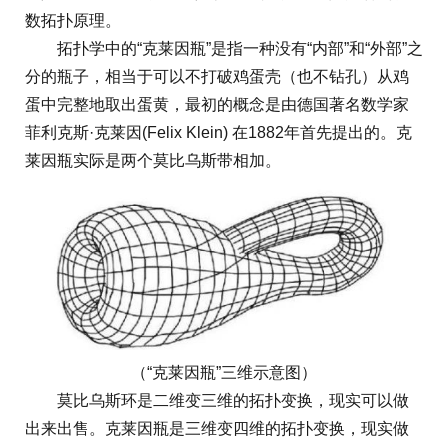
数拓扑原理。
拓扑学中的“克莱因瓶”是指一种没有“内部”和“外部”之
分的瓶子，相当于可以不打破鸡蛋壳（也不钻孔）从鸡
蛋中完整地取出蛋黄，最初的概念是由德国著名数学家
菲利克斯·克莱因(Felix Klein) 在1882年首先提出的。克
莱因瓶实际是两个莫比乌斯带相加。
（“克莱因瓶”三维示意图）
莫比乌斯环是二维变三维的拓扑变换，现实可以做
出来出售。克莱因瓶是三维变四维的拓扑变换，现实做