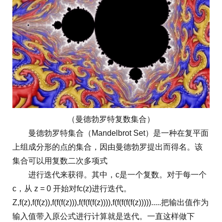
（曼德勃罗特复数集合）
曼德勃罗特集合（Mandelbrot Set）是一种在复平面
上组成分形的点的集合，因由曼德勃罗提出而得名。该
集合可以用复数二次多项式
进行迭代来获得。其中，c是一个复数。对于每一个
c，从 z = 0 开始对fc(z)进行迭代。
Z,f(z),f(f(z)),f(f(f(z))),f(f(f(f(z)))),f(f(f(f(f(z))))).....把输出值作为
输入值带入原公式进行计算就是迭代。一直这样做下