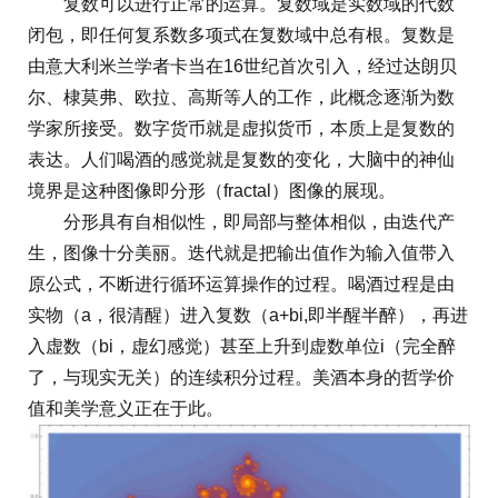
复数可以进行正常的运算。复数域是实数域的代数
闭包，即任何复系数多项式在复数域中总有根。复数是
由意大利米兰学者卡当在16世纪首次引入，经过达朗贝
尔、棣莫弗、欧拉、高斯等人的工作，此概念逐渐为数
学家所接受。数字货币就是虚拟货币，本质上是复数的
表达。人们喝酒的感觉就是复数的变化，大脑中的神仙
境界是这种图像即分形（fractal）图像的展现。
分形具有自相似性，即局部与整体相似，由迭代产
生，图像十分美丽。迭代就是把输出值作为输入值带入
原公式，不断进行循环运算操作的过程。喝酒过程是由
实物（a，很清醒）进入复数（a+bi,即半醒半醉），再进
入虚数（bi，虚幻感觉）甚至上升到虚数单位i（完全醉
了，与现实无关）的连续积分过程。美酒本身的哲学价
值和美学意义正在于此。