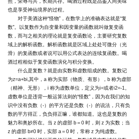
照，荣辱与共，长期共存。喝酒过程既是品鉴人间美味
也是享受神仙境界的过程。
对于美酒这种“怪物”，在数学上的准确表达就是“复
数”。以复数作为自变量和因变量的函数就叫做复变函
数，而与之相关的理论就是复变函数论，主要研究复数
域上的解析函数。解析函数就是区域上处处可微分（光
滑）的复函数或者说可以用公式表达的连续复函数。喝
酒过程相似于复变函数演化与积分变换。
什么是复数？就是由实数和虚数组成的数。复数记
为z=a+bi,其中，a 称为实部（物质、有形），b 称为虚部
（精神、无形），i 称为虚数单位，定义为i=或者i2=-1。
虚数单位是违背一般运算法则的“怪数”，因为在我们的知
识中没有负数（-）的平方还是负数（-）的说法，只有负
数的平方得正，负负得正嘛，谁都知道。这也是复数的
魅力和奥妙所在。当 z 的虚部 b＝0 时，则 z 为实数；当
z 的虚部 b≠0 时，实部 a＝0 时，常称 z 为纯虚数。