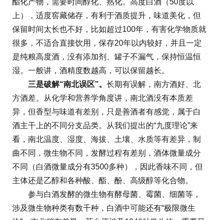
酯化产物，需要时间醇化、熟化。高度白酒（50度以
上），适度窖藏储存，有利于酒质提升，味道美化，但
保留时间太长也不好，比如超过100年，有害化学物质就
很多，不适合直接饮用，保存20年以内较好，并且一定
是纯粮高度酒，没有添加剂、罐子不漏气，保持恒温恒
湿。一般讲，酒精度数越高，可以保留越长。
三是破解“南北误区”。
长期有误解，南方酒好、北
方酒差。从化学和营养学角度讲，南北酒没有本质差
异，但香型与味道有差别，只是善酒者有感觉，属于白
酒主干上的不同分支品类。从我们提出的“九度理论”来
看，南北温度、湿度、海拔、土壤、水质等有差异，制
曲不同，微生物不同，发酵过程有差别，酒体微量成分
不同（白酒微量成分有3500多种），因此香味不同，但
主体还是乙醇和各种酸、酯、酚、高级醇等化合物。
参与白酒发酵的微生物有酵母菌、霉菌、细菌等，
涉及微生物种类有数千种，白酒中可能还有“极限微生