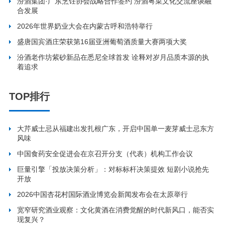
汾酒集团·广东烹饪协会战略合作签约 汾酒粤菜文化交流座谈融
合发展
2026年世界奶业大会在内蒙古呼和浩特举行
盛唐国宾酒庄荣获第16届亚洲葡萄酒质量大赛两项大奖
汾酒老作坊紫砂新品在悉尼全球首发 诠释对岁月品质本源的执
着追求
TOP排行
大芹威士忌从福建出发扎根广东，开启中国单一麦芽威士忌东方
风味
中国食药安全促进会在京召开分支（代表）机构工作会议
巨量引擎「投放决策分析」：对标标杆决策提效 短剧小说抢先
开放
2026中国杏花村国际酒业博览会新闻发布会在太原举行
宽窄研究酒业观察：文化黄酒在消费觉醒的时代新风口，能否实
现复兴？