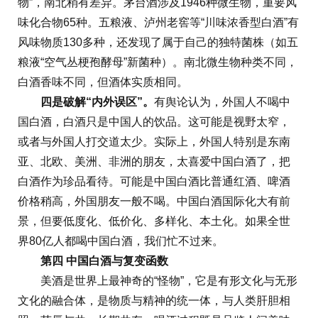
物”，南北稍有差异。茅台酒涉及1946种微生物，重要风
味化合物65种。五粮液、泸州老窖等“川味浓香型白酒”有
风味物质130多种，还发现了属于自己的独特菌株（如五
粮液“空气丛梗孢酵母”新菌种）。南北微生物种类不同，
白酒香味不同，但酒体实质相同。
四是破解“内外误区”。
有舆论认为，外国人不喝中
国白酒，白酒只是中国人的饮品。这可能是视野太窄，
或者与外国人打交道太少。实际上，外国人特别是东南
亚、北欧、美洲、非洲的朋友，太喜爱中国白酒了，把
白酒作为珍品看待。可能是中国白酒比普通红酒、啤酒
价格稍高，外国朋友一般不喝。中国白酒国际化大有前
景，但要低度化、低价化、多样化、本土化。如果全世
界80亿人都喝中国白酒，我们忙不过来。
第四 中国白酒与复变函数
美酒是世界上最神奇的“怪物”，它是有形文化与无形
文化的融合体，是物质与精神的统一体，与人类肝胆相