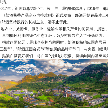
生活。
7年，郎酒就总结出“生、长、养、藏”酿储体系；2019年，郎
2年，《郎酒酱香产品企业内控准则》正式发布，郎酒开始在品质上
到郎酒坚持践行的长期主义，远不止于此。
地农业、旅游业、服务业、运输业等相关产业协同发展。据悉，
、再到循环利用的绿色生态闭环，为乡村振兴注入了强劲动力。
捐款超两亿元，展现企业担当的同时，郎酒积极响应国家号召
节”、“郎酒庄园会员节”等独属的品牌IP节日；与央视《经典
、贴紧白酒爱好者们，将白酒的影响力积极、持续向国内甚至国