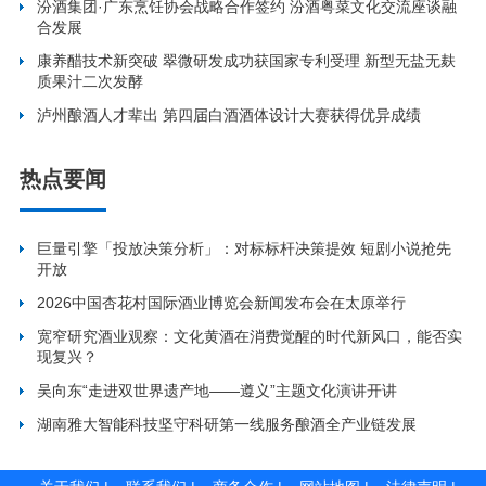
汾酒集团·广东烹饪协会战略合作签约 汾酒粤菜文化交流座谈融
合发展
康养醋技术新突破 翠微研发成功获国家专利受理 新型无盐无麸
质果汁二次发酵
泸州酿酒人才辈出 第四届白酒酒体设计大赛获得优异成绩
热点要闻
巨量引擎「投放决策分析」：对标标杆决策提效 短剧小说抢先
开放
2026中国杏花村国际酒业博览会新闻发布会在太原举行
宽窄研究酒业观察：文化黄酒在消费觉醒的时代新风口，能否实
现复兴？
吴向东“走进双世界遗产地——遵义”主题文化演讲开讲
湖南雅大智能科技坚守科研第一线服务酿酒全产业链发展