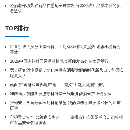
汾酒老作坊紫砂新品在悉尼全球首发 诠释对岁月品质本源的执
着追求
TOP排行
巨量引擎「投放决策分析」：对标标杆决策提效 短剧小说抢先
开放
2026中国杏花村国际酒业博览会新闻发布会在太原举行
宽窄研究酒业观察：文化黄酒在消费觉醒的时代新风口，能否实
现复兴？
吴向东“走进双世界遗产地——遵义”主题文化演讲开讲
湖南雅大智能科技坚守科研第一线服务酿酒全产业链发展
张仲安：从自救学医到科创破壁 我的康养发酵技术成长的坎坷
历程
守护舌尖安全 共筑食安惠州 —— 惠州市社会组织总会走访惠州
市食品安全管理协会