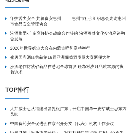
守护舌尖安全 共筑食安惠州 —— 惠州市社会组织总会走访惠州
市食品安全管理协会
汾酒集团·广东烹饪协会战略合作签约 汾酒粤菜文化交流座谈融
合发展
2026年世界奶业大会在内蒙古呼和浩特举行
盛唐国宾酒庄荣获第16届亚洲葡萄酒质量大赛两项大奖
汾酒老作坊紫砂新品在悉尼全球首发 诠释对岁月品质本源的执
着追求
TOP排行
大芹威士忌从福建出发扎根广东，开启中国单一麦芽威士忌东方
风味
中国食药安全促进会在京召开分支（代表）机构工作会议
巨量引擎「投放决策分析」：对标标杆决策提效 短剧小说抢先