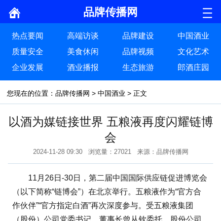
品牌传播网
热点要闻
高端访谈
品牌建设
中国酒业
质量安全
美食休闲
品牌视频
文化艺术
企业发展
酒业播报
生态旅游
郎酒庄园
您现在的位置：
品牌传播网
>
中国酒业
> 正文
以酒为媒链接世界 五粮液再度闪耀链博
会
2024-11-28 09:30 浏览量：27021 来源：品牌传播网
11月26日-30日，第二届中国国际供应链促进博览会
（以下简称“链博会”）在北京举行。五粮液作为“官方合
作伙伴”“官方指定白酒”再次深度参与。受五粮液集团
（股份）公司党委书记、董事长曾从钦委托，股份公司