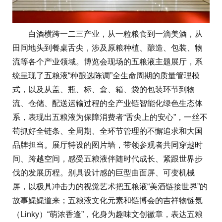
白酒横跨一二三产业，从一粒粮食到一滴美酒，从
田间地头到餐桌舌尖，涉及原粮种植、酿造、包装、物
流等各个产业领域。博览会现场的五粮液主题展厅，系
统呈现了五粮液“种酿选陈调”全生命周期的质量管理模
式，以及从盖、瓶、标、盒、箱、袋的包装环节到物
流、仓储、配送运输过程的全产业链智能化绿色生态体
系，表现出五粮液为保障消费者“舌尖上的安心”，一丝不
苟抓好全链条、全周期、全环节管理的不懈追求和大国
品牌担当。展厅特设的图片墙，带领参观者共同穿越时
间、跨越空间，感受五粮液伴随时代成长、紧跟世界步
伐的发展历程。别具设计感的巨型曲面屏、可变机械
屏，以极具冲击力的视觉艺术把五粮液“美酒链接世界”的
故事娓娓道来；五粮液文化元素和链博会的吉祥物链氪
（Linky）“萌浓香逢”，化身为趣味文创徽章，表达五粮