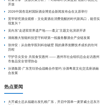
开放
2026中国杏花村国际酒业博览会新闻发布会在太原举行
宽窄研究酒业观察：文化黄酒在消费觉醒的时代新风口，能否实
现复兴？
吴向东“走进双世界遗产地——遵义”主题文化演讲开讲
湖南雅大智能科技坚守科研第一线服务酿酒全产业链发展
张仲安：从自救学医到科创破壁 我的康养发酵技术成长的坎坷
历程
守护舌尖安全 共筑食安惠州 —— 惠州市社会组织总会走访惠州
市食品安全管理协会
汾酒集团·广东烹饪协会战略合作签约 汾酒粤菜文化交流座谈融
合发展
热点要闻
大芹威士忌从福建出发扎根广东，开启中国单一麦芽威士忌东方