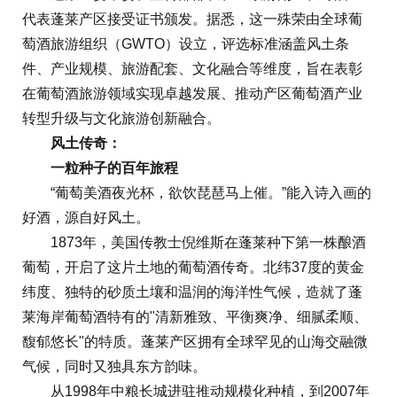
代表蓬莱产区接受证书颁发。据悉，这一殊荣由全球葡
萄酒旅游组织（GWTO）设立，评选标准涵盖风土条
件、产业规模、旅游配套、文化融合等维度，旨在表彰
在葡萄酒旅游领域实现卓越发展、推动产区葡萄酒产业
转型升级与文化旅游创新融合。
风土传奇：
一粒种子的百年旅程
“葡萄美酒夜光杯，欲饮琵琶马上催。”能入诗入画的
好酒，源自好风土。
1873年，美国传教士倪维斯在蓬莱种下第一株酿酒
葡萄，开启了这片土地的葡萄酒传奇。北纬37度的黄金
纬度、独特的砂质土壤和温润的海洋性气候，造就了蓬
莱海岸葡萄酒特有的"清新雅致、平衡爽净、细腻柔顺、
馥郁悠长"的特质。蓬莱产区拥有全球罕见的山海交融微
气候，同时又独具东方韵味。
从1998年中粮长城进驻推动规模化种植，到2007年