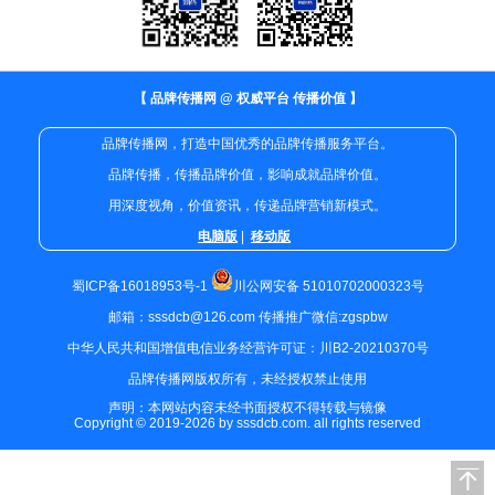
【 品牌传播网 @ 权威平台 传播价值 】
品牌传播网，打造中国优秀的品牌传播服务平台。
品牌传播，传播品牌价值，影响成就品牌价值。
用深度视角，价值资讯，传递品牌营销新模式。
电脑版
|
移动版
蜀ICP备16018953号-1
川公网安备 51010702000323号
邮箱：sssdcb@126.com 传播推广微信:zgspbw
中华人民共和国增值电信业务经营许可证：川B2-20210370号
品牌传播网版权所有，未经授权禁止使用
声明：本网站内容未经书面授权不得转载与镜像
Copyright © 2019-2026 by sssdcb.com. all rights reserved