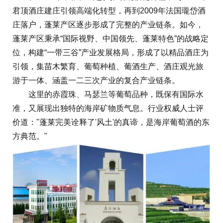
君顶酒庄建庄引领高端化转型，再到2009年法国瓏岱酒
庄落户，蓬莱产区逐步形成了完整的产业链条。如今，
蓬莱产区秉承“国际视野、中国领先、蓬莱特色”的战略定
位，构建“一带三谷”产业发展格局，形成了以精品酒庄为
引领，集苗木繁育、葡萄种植、葡酒生产、酒庄观光旅
游于一体、涵盖一二三次产业的复合产业链条。
这里的赤霞珠、马瑟兰等葡萄品种，既保有国际水
准，又展现出独特的海岸矿物质气息。行业权威人士评
价道："蓬莱完美诠释了'风土'的真谛，是海岸葡萄酒的东
方典范。"