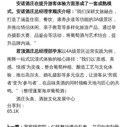
安诺酒庄在提升游客体验方面形成了一套成熟模
式。安诺酒庄总经理李顺庆介绍：
"我们深耕文旅融合，
打造了涵盖住宿、餐饮、康养步道等功能的3A级景区，
并推出情侣休闲、亲子教育等多样化旅游产品。通过举
办摄影大赛、品鉴会等活动，将葡萄酒与艺术结合，提
升品牌内涵。"
君顶酒庄总经理邵学东
以4A级景区运营实践为例，
阐释一站式沉浸式体验的核心路径："我们以‘质感、美
感、情感’为灵魂，整合葡萄种植、酿造工艺与文化体
验，推出高尔夫、婚礼摄影等多元业态，让游客从‘旁观
者’变为‘参与者’，在品味美酒的同时领略天地与匠心的共
鸣。" （整理蓬莱海岸葡萄酒）
酒庄头条、酒旅文化发展中心
分享到：
65.1K
上一篇：
宽窄研究院：仁怀整治酒业乱象，刀刃向内刮骨