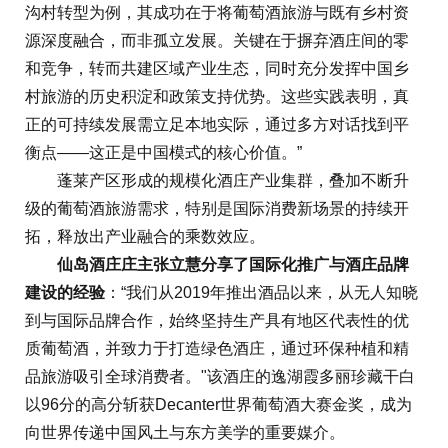
沟村转型为例，其成功在于将葡萄酒旅游与既有乡村资
源深度融合，而非孤立发展。关键在于摒弃酒庄间的零
和竞争，转而共建区域产业生态，同时充分发挥中国乡
村旅游的历史积淀和政策支持优势。这些实践表明，真
正的可持续发展需立足本地实际，通过多方对话找到平
衡点——这正是中国模式的核心价值。”
蓬莱产区形成的规模化酒庄产业集群，叠加不断升
级的葡萄酒旅游需求，特别是国际消费新场景的持续开
拓，释放出产业融合的乘数效应。
仙岛酒庄庄主张立慧分享了国际化推广与酒庄品牌
建设的经验
：“我们从2019年推出酒品以来，从无人知晓
到与国际品牌合作，始终坚持生产具有地区代表性的优
质葡萄酒，并致力于打造绿色酒庄，通过环保种植和精
品旅游吸引全球消费者。"该酒庄的逸湖霞多丽珍藏干白
以96分的高分斩获Decanter世界葡萄酒大赛金奖，成为
向世界传递中国风土与东方美学的重要媒介。