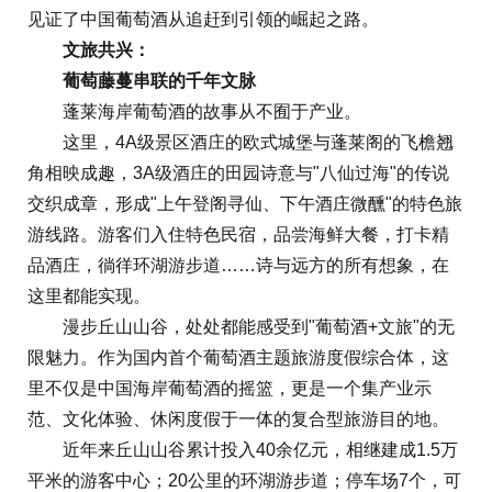
见证了中国葡萄酒从追赶到引领的崛起之路。
文旅共兴：
葡萄藤蔓串联的千年文脉
蓬莱海岸葡萄酒的故事从不囿于产业。
这里，4A级景区酒庄的欧式城堡与蓬莱阁的飞檐翘
角相映成趣，3A级酒庄的田园诗意与"八仙过海"的传说
交织成章，形成"上午登阁寻仙、下午酒庄微醺"的特色旅
游线路。游客们入住特色民宿，品尝海鲜大餐，打卡精
品酒庄，徜徉环湖游步道……诗与远方的所有想象，在
这里都能实现。
漫步丘山山谷，处处都能感受到"葡萄酒+文旅"的无
限魅力。作为国内首个葡萄酒主题旅游度假综合体，这
里不仅是中国海岸葡萄酒的摇篮，更是一个集产业示
范、文化体验、休闲度假于一体的复合型旅游目的地。
近年来丘山山谷累计投入40余亿元，相继建成1.5万
平米的游客中心；20公里的环湖游步道；停车场7个，可