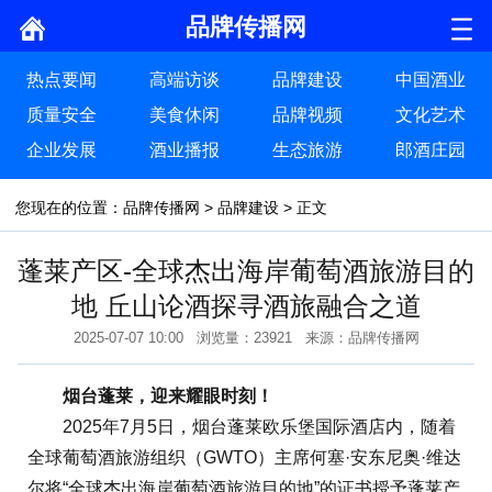
品牌传播网
热点要闻
高端访谈
品牌建设
中国酒业
质量安全
美食休闲
品牌视频
文化艺术
企业发展
酒业播报
生态旅游
郎酒庄园
您现在的位置：
品牌传播网
>
品牌建设
> 正文
蓬莱产区-全球杰出海岸葡萄酒旅游目的
地 丘山论酒探寻酒旅融合之道
2025-07-07 10:00 浏览量：23921 来源：品牌传播网
烟台蓬莱，迎来耀眼时刻！
2025年7月5日，烟台蓬莱欧乐堡国际酒店内，随着
全球葡萄酒旅游组织（GWTO）主席何塞·安东尼奥·维达
尔将“全球杰出海岸葡萄酒旅游目的地”的证书授予蓬莱产