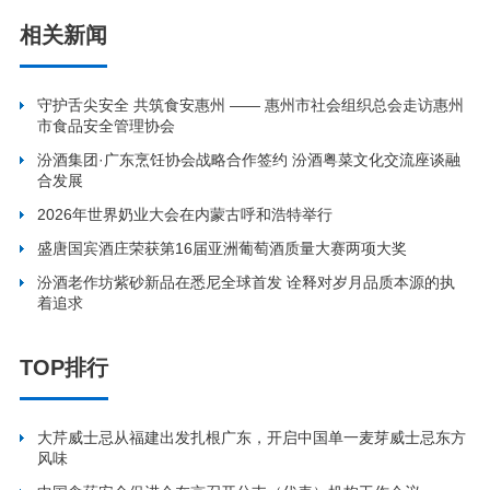
相关新闻
守护舌尖安全 共筑食安惠州 —— 惠州市社会组织总会走访惠州
市食品安全管理协会
汾酒集团·广东烹饪协会战略合作签约 汾酒粤菜文化交流座谈融
合发展
2026年世界奶业大会在内蒙古呼和浩特举行
盛唐国宾酒庄荣获第16届亚洲葡萄酒质量大赛两项大奖
汾酒老作坊紫砂新品在悉尼全球首发 诠释对岁月品质本源的执
着追求
TOP排行
大芹威士忌从福建出发扎根广东，开启中国单一麦芽威士忌东方
风味