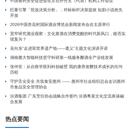
中国食药安全促进会在京召开分支（代表）机构工作会议
巨量引擎「投放决策分析」：对标标杆决策提效 短剧小说抢先
开放
2026中国杏花村国际酒业博览会新闻发布会在太原举行
宽窄研究酒业观察：文化黄酒在消费觉醒的时代新风口，能否实
现复兴？
吴向东“走进双世界遗产地——遵义”主题文化演讲开讲
湖南雅大智能科技坚守科研第一线服务酿酒全产业链发展
张仲安：从自救学医到科创破壁 我的康养发酵技术成长的坎坷
历程
守护舌尖安全 共筑食安惠州 —— 惠州市社会组织总会走访惠州
市食品安全管理协会
汾酒集团·广东烹饪协会战略合作签约 汾酒粤菜文化交流座谈融
合发展
热点要闻