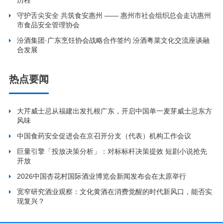
历程
守护舌尖安全 共筑食安惠州 —— 惠州市社会组织总会走访惠州
市食品安全管理协会
汾酒集团·广东烹饪协会战略合作签约 汾酒粤菜文化交流座谈融
合发展
热点要闻
大芹威士忌从福建出发扎根广东，开启中国单一麦芽威士忌东方
风味
中国食药安全促进会在京召开分支（代表）机构工作会议
巨量引擎「投放决策分析」：对标标杆决策提效 短剧小说抢先
开放
2026中国杏花村国际酒业博览会新闻发布会在太原举行
宽窄研究酒业观察：文化黄酒在消费觉醒的时代新风口，能否实
现复兴？