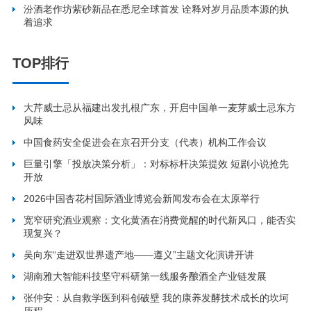
汾酒老作坊紫砂新品在悉尼全球首发 诠释对岁月品质本源的执
着追求
TOP排行
大芹威士忌从福建出发扎根广东，开启中国单一麦芽威士忌东方
风味
中国食药安全促进会在京召开分支（代表）机构工作会议
巨量引擎「投放决策分析」：对标标杆决策提效 短剧小说抢先
开放
2026中国杏花村国际酒业博览会新闻发布会在太原举行
宽窄研究酒业观察：文化黄酒在消费觉醒的时代新风口，能否实
现复兴？
吴向东“走进双世界遗产地——遵义”主题文化演讲开讲
湖南雅大智能科技坚守科研第一线服务酿酒全产业链发展
张仲安：从自救学医到科创破壁 我的康养发酵技术成长的坎坷