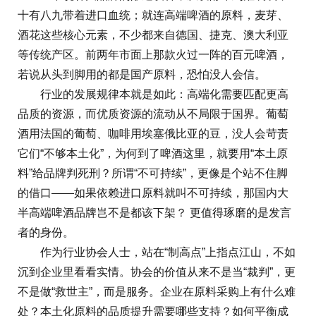
十有八九带着进口血统；就连高端啤酒的原料，麦芽、
酒花这些核心元素，不少都来自德国、捷克、澳大利亚
等传统产区。前两年市面上那款火过一阵的百元啤酒，
若说从头到脚用的都是国产原料，恐怕没人会信。
行业的发展规律本就是如此：高端化需要匹配更高
品质的资源，而优质资源的流动从不局限于国界。葡萄
酒用法国的葡萄、咖啡用埃塞俄比亚的豆，没人会苛责
它们“不够本土化”，为何到了啤酒这里，就要用“本土原
料”给品牌判死刑？所谓“不可持续”，更像是个站不住脚
的借口——如果依赖进口原料就叫不可持续，那国内大
半高端啤酒品牌岂不是都该下架？ 更值得琢磨的是发言
者的身份。
作为行业协会人士，站在“制高点”上指点江山，不如
沉到企业里看看实情。协会的价值从来不是当“裁判”，更
不是做“救世主”，而是服务。企业在原料采购上有什么难
处？本土化原料的品质提升需要哪些支持？如何平衡成