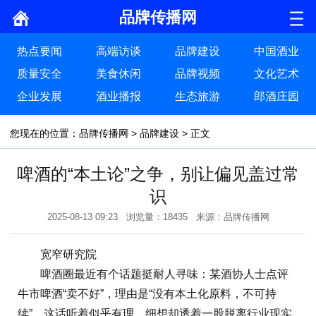
品牌传播网
热点要闻
高端访谈
品牌建设
中国酒业
质量安全
美食休闲
品牌视频
文化艺术
企业发展
酒业播报
生态旅游
郎酒庄园
您现在的位置：
品牌传播网
>
品牌建设
> 正文
啤酒的“本土论”之争，别让偏见盖过常
识
2025-08-13 09:23 浏览量：18435 来源：品牌传播网
宽窄研究院
啤酒圈最近有个话题挺耐人寻味：某酒协人士点评
牛市啤酒“卖不好”，理由是“没有本土化原料，不可持
续”。这话听着似乎有理，细想却透着一股脱离行业现实