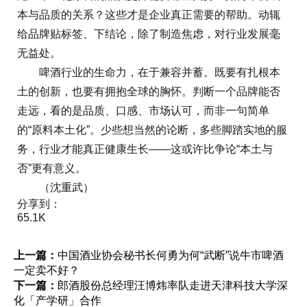
本与品质的关系？这些才是企业真正需要的帮助。动辄
给品牌贴标签、下结论，除了制造焦虑，对行业发展毫
无益处。
啤酒行业的生命力，在于兼容并蓄。既要有扎根本
土的创新，也要有拥抱全球的胸怀。判断一个品牌能否
走远，看的是品质、口感、市场认可，而非一句简单
的“原料本土化”。少些想当然的论断，多些脚踏实地的服
务，行业才能真正健康生长——这或许比争论“本土与
否”更有意义。
（沈重武）
分享到：
65.1K
上一篇：
中国酒业协会秘书长何勇为何“武断”说牛市啤酒
一定卖不好？
下一篇：
郎酒股份总经理汪博炜率队走进天津科技大学深
化「产学研」合作