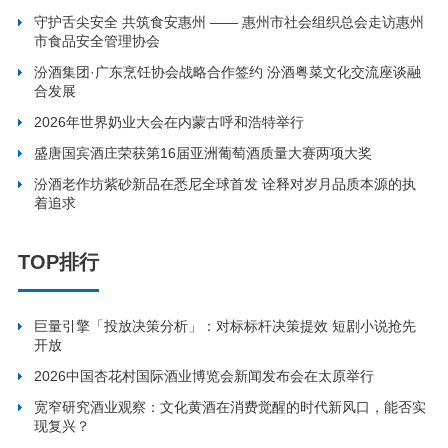
守护舌尖安全 共筑食安惠州 —— 惠州市社会组织总会走访惠州
市食品安全管理协会
汾酒集团·广东烹饪协会战略合作签约 汾酒粤菜文化交流座谈融
合发展
2026年世界奶业大会在内蒙古呼和浩特举行
盛唐国宾酒庄荣获第16届亚洲葡萄酒质量大赛两项大奖
汾酒老作坊紫砂新品在悉尼全球首发 诠释对岁月品质本源的执
着追求
TOP排行
巨量引擎「投放决策分析」：对标标杆决策提效 短剧小说抢先
开放
2026中国杏花村国际酒业博览会新闻发布会在太原举行
宽窄研究酒业观察：文化黄酒在消费觉醒的时代新风口，能否实
现复兴？