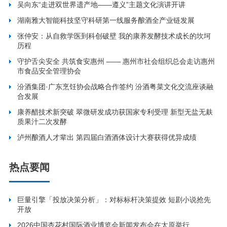
吴向东“走进双世界遗产地——遵义”主题文化演讲开讲
湖南雅大智能科技坚守科研第一线服务酿酒全产业链发展
张仲安：从自救学医到科创破壁 我的康养发酵技术成长的坎坷
历程
守护舌尖安全 共筑食安惠州 —— 惠州市社会组织总会走访惠州
市食品安全管理协会
汾酒集团·广东烹饪协会战略合作签约 汾酒粤菜文化交流座谈融
合发展
康养醋技术新突破 翠微研发成功获国家专利受理 新型无盐无麸
质果汁二次发酵
泸州酿酒人才辈出 第四届白酒酒体设计大赛获得优异成绩
热点要闻
巨量引擎「投放决策分析」：对标标杆决策提效 短剧小说抢先
开放
2026中国杏花村国际酒业博览会新闻发布会在太原举行