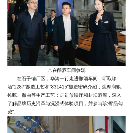
△在酿酒车间参观
在石子铺厂区，华涛一行走进酿酒车间，听取珍
酒“1287”酿造工艺和“831415”酿造密码介绍，观摩润粮、
摊晾、撒曲等生产工艺；走进放映厅和封坛酒库，深入
了解品牌历史沿革与沉浸式体验项目，并参与珍酒“品勾
藏”。