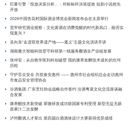
巨量引擎「投放决策分析」：对标标杆决策提效 短剧小说抢先
开放
2026中国杏花村国际酒业博览会新闻发布会在太原举行
宽窄研究酒业观察：文化黄酒在消费觉醒的时代新风口，能否实
现复兴？
吴向东“走进双世界遗产地——遵义”主题文化演讲开讲
湖南雅大智能科技坚守科研第一线服务酿酒全产业链发展
张仲安：从自救学医到科创破壁 我的康养发酵技术成长的坎坷
历程
守护舌尖安全 共筑食安惠州 —— 惠州市社会组织总会走访惠州
市食品安全管理协会
汾酒集团·广东烹饪协会战略合作签约 汾酒粤菜文化交流座谈融
合发展
康养醋技术新突破 翠微研发成功获国家专利受理 新型无盐无麸
质果汁二次发酵
泸州酿酒人才辈出 第四届白酒酒体设计大赛获得优异成绩