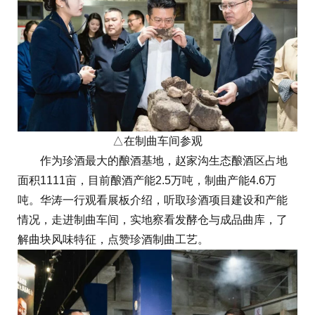
△在制曲车间参观
作为珍酒最大的酿酒基地，赵家沟生态酿酒区占地
面积1111亩，目前酿酒产能2.5万吨，制曲产能4.6万
吨。华涛一行观看展板介绍，听取珍酒项目建设和产能
情况，走进制曲车间，实地察看发酵仓与成品曲库，了
解曲块风味特征，点赞珍酒制曲工艺。