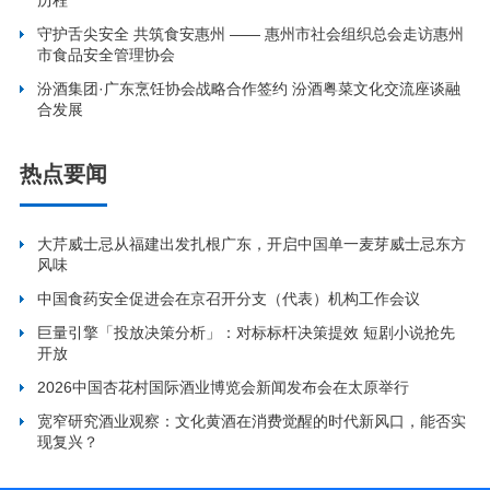
历程
守护舌尖安全 共筑食安惠州 —— 惠州市社会组织总会走访惠州
市食品安全管理协会
汾酒集团·广东烹饪协会战略合作签约 汾酒粤菜文化交流座谈融
合发展
热点要闻
大芹威士忌从福建出发扎根广东，开启中国单一麦芽威士忌东方
风味
中国食药安全促进会在京召开分支（代表）机构工作会议
巨量引擎「投放决策分析」：对标标杆决策提效 短剧小说抢先
开放
2026中国杏花村国际酒业博览会新闻发布会在太原举行
宽窄研究酒业观察：文化黄酒在消费觉醒的时代新风口，能否实
现复兴？