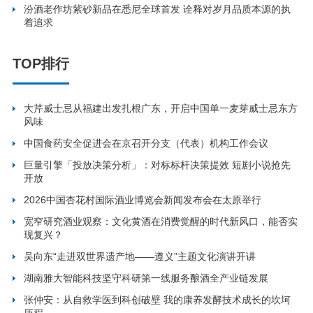
汾酒老作坊紫砂新品在悉尼全球首发 诠释对岁月品质本源的执
着追求
TOP排行
大芹威士忌从福建出发扎根广东，开启中国单一麦芽威士忌东方
风味
中国食药安全促进会在京召开分支（代表）机构工作会议
巨量引擎「投放决策分析」：对标标杆决策提效 短剧小说抢先
开放
2026中国杏花村国际酒业博览会新闻发布会在太原举行
宽窄研究酒业观察：文化黄酒在消费觉醒的时代新风口，能否实
现复兴？
吴向东“走进双世界遗产地——遵义”主题文化演讲开讲
湖南雅大智能科技坚守科研第一线服务酿酒全产业链发展
张仲安：从自救学医到科创破壁 我的康养发酵技术成长的坎坷