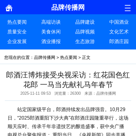
品牌传播网
热点要闻
高端访谈
品牌建设
中国酒业
质量安全
美食休闲
品牌视频
文化艺术
企业发展
酒业播报
生态旅游
郎酒庄园
您现在的位置：
品牌传播网
>
热点要闻
> 正文
郎酒汪博炜接受央视采访：红花国色红
花郎 一马当先献礼马年春节
2025-11-11 09:53 浏览量：26300 来源：品牌传播网
站定国家级平台，郎酒持续发出品牌强音。10月29
日，“2025郎酒重阳下沙大典”在郎酒庄园隆重举行，这场
顺天应时、传承千年非遗技艺的酿造盛事，获中央广播
电视总台聚焦报道： 重阳当日，《央视新闻》同步直播