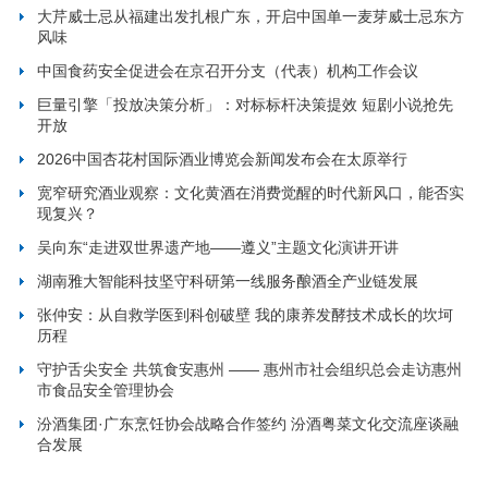
大芹威士忌从福建出发扎根广东，开启中国单一麦芽威士忌东方
风味
中国食药安全促进会在京召开分支（代表）机构工作会议
巨量引擎「投放决策分析」：对标标杆决策提效 短剧小说抢先
开放
2026中国杏花村国际酒业博览会新闻发布会在太原举行
宽窄研究酒业观察：文化黄酒在消费觉醒的时代新风口，能否实
现复兴？
吴向东“走进双世界遗产地——遵义”主题文化演讲开讲
湖南雅大智能科技坚守科研第一线服务酿酒全产业链发展
张仲安：从自救学医到科创破壁 我的康养发酵技术成长的坎坷
历程
守护舌尖安全 共筑食安惠州 —— 惠州市社会组织总会走访惠州
市食品安全管理协会
汾酒集团·广东烹饪协会战略合作签约 汾酒粤菜文化交流座谈融
合发展