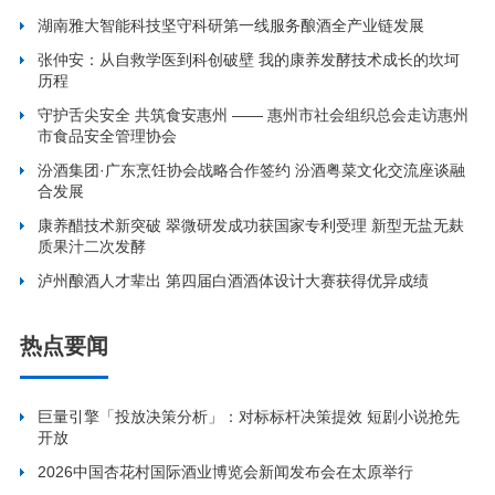
湖南雅大智能科技坚守科研第一线服务酿酒全产业链发展
张仲安：从自救学医到科创破壁 我的康养发酵技术成长的坎坷
历程
守护舌尖安全 共筑食安惠州 —— 惠州市社会组织总会走访惠州
市食品安全管理协会
汾酒集团·广东烹饪协会战略合作签约 汾酒粤菜文化交流座谈融
合发展
康养醋技术新突破 翠微研发成功获国家专利受理 新型无盐无麸
质果汁二次发酵
泸州酿酒人才辈出 第四届白酒酒体设计大赛获得优异成绩
热点要闻
巨量引擎「投放决策分析」：对标标杆决策提效 短剧小说抢先
开放
2026中国杏花村国际酒业博览会新闻发布会在太原举行