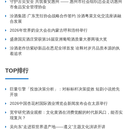
守护舌尖安全 共筑食安惠州 —— 惠州市社会组织总会走访惠州
市食品安全管理协会
汾酒集团·广东烹饪协会战略合作签约 汾酒粤菜文化交流座谈融
合发展
2026年世界奶业大会在内蒙古呼和浩特举行
盛唐国宾酒庄荣获第16届亚洲葡萄酒质量大赛两项大奖
汾酒老作坊紫砂新品在悉尼全球首发 诠释对岁月品质本源的执
着追求
TOP排行
巨量引擎「投放决策分析」：对标标杆决策提效 短剧小说抢先
开放
2026中国杏花村国际酒业博览会新闻发布会在太原举行
宽窄研究酒业观察：文化黄酒在消费觉醒的时代新风口，能否实
现复兴？
吴向东“走进双世界遗产地——遵义”主题文化演讲开讲