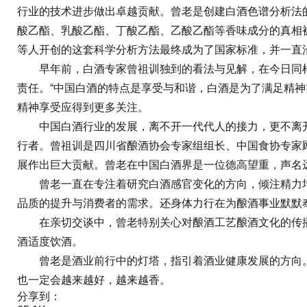
行业的技术进步做出卓越贡献。曾老是创建白酒色谱分析法的
酸乙酯、乳酸乙酯、丁酸乙酯、乙酸乙酯等香味成分的真相
等人开创的这套科学分析方法最终成为了国家标准，并一直
早年前，白酒专家曾祖训独到的看法与见解，在今日同样
责任。“中国白酒的特点是享受与和谐，白酒是为了满足精
精神享受应得到更多关注。
中国白酒行业的发展，离不开一代代人的接力，更不离开
行者。曾祖训是四川省酿酒协会专家组组长、中国食协专家
展作出巨大贡献。曾老在中国白酒界是一位德高望重，声名
曾老一直在专注着研究白酒感官变化的方向，倾注精力培
品质的提升与消费者的需求。还身体力行在为酿酒事业默默
在亲切交谈中，曾老特别关心对酿酒工艺酿酒文化的传播
酒适度饮酒。
曾老是酒业前行中的灯塔，指引着酒业健康发展的方向。
也一定会越来越好，越来越香。
分享到：