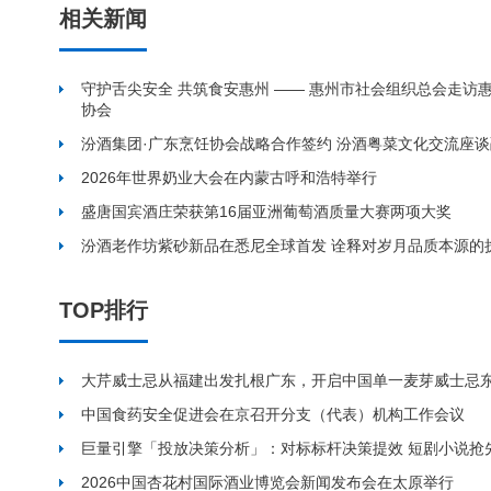
相关新闻
守护舌尖安全 共筑食安惠州 —— 惠州市社会组织总会走访
协会
汾酒集团·广东烹饪协会战略合作签约 汾酒粤菜文化交流座
2026年世界奶业大会在内蒙古呼和浩特举行
盛唐国宾酒庄荣获第16届亚洲葡萄酒质量大赛两项大奖
汾酒老作坊紫砂新品在悉尼全球首发 诠释对岁月品质本源的
TOP排行
大芹威士忌从福建出发扎根广东，开启中国单一麦芽威士忌
中国食药安全促进会在京召开分支（代表）机构工作会议
巨量引擎「投放决策分析」：对标标杆决策提效 短剧小说抢
2026中国杏花村国际酒业博览会新闻发布会在太原举行