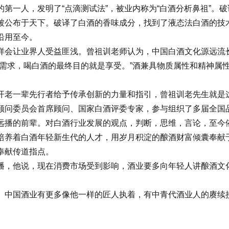
第一人，发明了“点滴测试法”，被业内称为“白酒分析鼻祖”。
被公布于天下。破译了白酒的香味成分，找到了液态法白酒的技
沿用至今。
会让业界人受益匪浅。曾祖训老师认为，中国白酒文化源远流长
神需求，喝白酒的最终目的就是享受。”酒兼具物质属性和精神属
老一辈先行者给予传承创新的力量和指引，曾祖训老先生就是这
顾问委员会首席顾问、国家白酒评委专家，参与组织了多届全国
远播的前辈。对白酒行业发展的观点，判断，思维，言论，至今
养着白酒年轻新生代的人才，用岁月积淀的酿酒财富倾囊奉献于
奉献传道指点。
，他说，现在消费市场受到影响，酒业要多向年轻人讲酿酒文化
中国酒业有更多像他一样的匠人执着，有中青代酒业人的赓续接