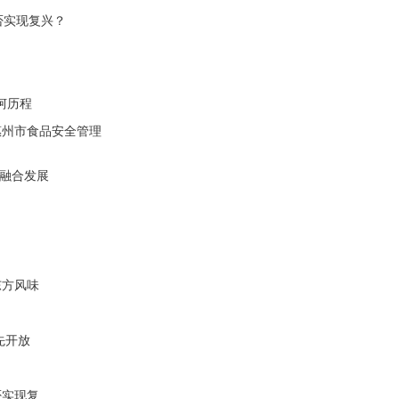
否实现复兴？
坷历程
惠州市食品安全管理
谈融合发展
东方风味
先开放
否实现复