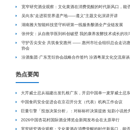
宽窄研究酒业观察：文化黄酒在消费觉醒的时代新风口，能
吴向东“走进双世界遗产地——遵义”主题文化演讲开讲
湖南雅大智能科技坚守科研第一线服务酿酒全产业链发展
张仲安：从自救学医到科创破壁 我的康养发酵技术成长的坎
守护舌尖安全 共筑食安惠州 —— 惠州市社会组织总会走访
协会
汾酒集团·广东烹饪协会战略合作签约 汾酒粤菜文化交流座
热点要闻
大芹威士忌从福建出发扎根广东，开启中国单一麦芽威士忌
中国食药安全促进会在京召开分支（代表）机构工作会议
巨量引擎「投放决策分析」：对标标杆决策提效 短剧小说抢
2026中国杏花村国际酒业博览会新闻发布会在太原举行
宽窄研究酒业观察：文化黄酒在消费觉醒的时代新风口，能