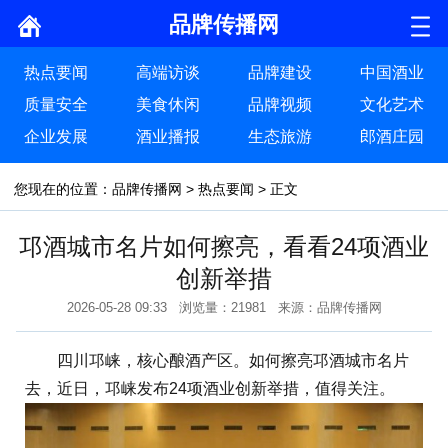
品牌传播网
热点要闻
高端访谈
品牌建设
中国酒业
质量安全
美食休闲
品牌视频
文化艺术
企业发展
酒业播报
生态旅游
郎酒庄园
您现在的位置：
品牌传播网
>
热点要闻
> 正文
邛酒城市名片如何擦亮，看看24项酒业
创新举措
2026-05-28 09:33 浏览量：21981 来源：品牌传播网
四川邛崃，核心酿酒产区。如何擦亮邛酒城市名片
去，近日，邛崃发布24项酒业创新举措，值得关注。