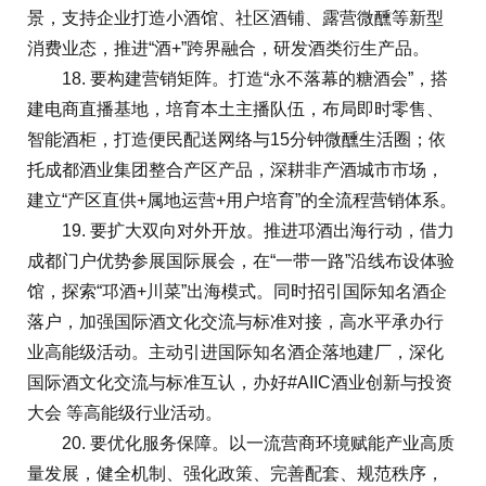
景，支持企业打造小酒馆、社区酒铺、露营微醺等新型
消费业态，推进“酒+”跨界融合，研发酒类衍生产品。
18. 要构建营销矩阵。打造“永不落幕的糖酒会”，搭
建电商直播基地，培育本土主播队伍，布局即时零售、
智能酒柜，打造便民配送网络与15分钟微醺生活圈；依
托成都酒业集团整合产区产品，深耕非产酒城市市场，
建立“产区直供+属地运营+用户培育”的全流程营销体系。
19. 要扩大双向对外开放。推进邛酒出海行动，借力
成都门户优势参展国际展会，在“一带一路”沿线布设体验
馆，探索“邛酒+川菜”出海模式。同时招引国际知名酒企
落户，加强国际酒文化交流与标准对接，高水平承办行
业高能级活动。主动引进国际知名酒企落地建厂，深化
国际酒文化交流与标准互认，办好#AIIC酒业创新与投资
大会 等高能级行业活动。
20. 要优化服务保障。以一流营商环境赋能产业高质
量发展，健全机制、强化政策、完善配套、规范秩序，