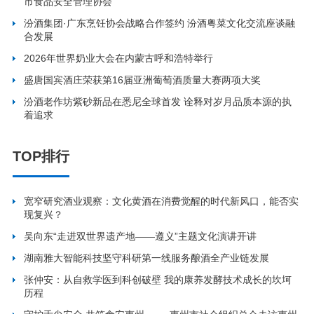
市食品安全管理协会
汾酒集团·广东烹饪协会战略合作签约 汾酒粤菜文化交流座谈融
合发展
2026年世界奶业大会在内蒙古呼和浩特举行
盛唐国宾酒庄荣获第16届亚洲葡萄酒质量大赛两项大奖
汾酒老作坊紫砂新品在悉尼全球首发 诠释对岁月品质本源的执
着追求
TOP排行
宽窄研究酒业观察：文化黄酒在消费觉醒的时代新风口，能否实
现复兴？
吴向东“走进双世界遗产地——遵义”主题文化演讲开讲
湖南雅大智能科技坚守科研第一线服务酿酒全产业链发展
张仲安：从自救学医到科创破壁 我的康养发酵技术成长的坎坷
历程