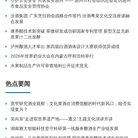
守护舌尖安全 共筑食安惠州 —— 惠州市社会组织总会走访惠州
市食品安全管理协会
汾酒集团·广东烹饪协会战略合作签约 汾酒粤菜文化交流座谈融
合发展
康养醋技术新突破 翠微研发成功获国家专利受理 新型无盐无麸
质果汁二次发酵
泸州酿酒人才辈出 第四届白酒酒体设计大赛获得优异成绩
2026年世界奶业大会在内蒙古呼和浩特举行
水果制品生产许可审查细则公开征求意见
热点要闻
宽窄研究酒业观察：文化黄酒在消费觉醒的时代新风口，能否实
现复兴？
吴向东“走进双世界遗产地——遵义”主题文化演讲开讲
湖南雅大智能科技坚守科研第一线服务酿酒全产业链发展
张仲安：从自救学医到科创破壁 我的康养发酵技术成长的坎坷