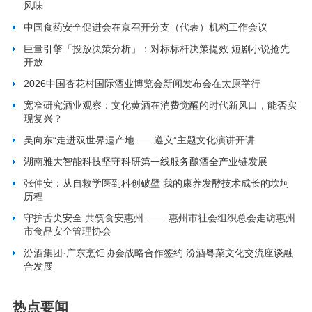
风味
中国食药安全促进会在京召开分支（代表）机构工作会议
巨量引擎「投放决策分析」：对标标杆决策提效 短剧小说抢先
开放
2026中国杏花村国际酒业博览会新闻发布会在太原举行
宽窄研究酒业观察：文化黄酒在消费觉醒的时代新风口，能否实
现复兴？
吴向东“走进双世界遗产地——遵义”主题文化演讲开讲
湖南雅大智能科技坚守科研第一线服务酿酒全产业链发展
张仲安：从自救学医到科创破壁 我的康养发酵技术成长的坎坷
历程
守护舌尖安全 共筑食安惠州 —— 惠州市社会组织总会走访惠州
市食品安全管理协会
汾酒集团·广东烹饪协会战略合作签约 汾酒粤菜文化交流座谈融
合发展
热点要闻