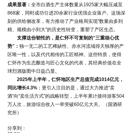
成果显著：
全市白酒生产主体数量从1925家大幅压减至
868家，同时成功引进20余家行业优强企业落户。这场深
刻的供给侧改革，有力推动了产业格局实现“数量由多到
精、规模由小到大”的历史性转变，重塑了产区生态。
支撑这份韧性的，是仁怀不可复制的“三重核心优
势”：
独一无二的工艺稀缺性、赤水河流域得天独厚的产
区唯一性，以及代代相传的工匠精神。这些特质，使得
仁怀作为生态酿造与匠心文化的代表，其经典价值在全
球烈酒版图中日益凸显。
2025年上半年，仁怀地区生产总值完成1014亿元，
同比增长4.3%
；更引人注目的是，通过大力推进“卖
酒”向“卖生活方式”的战略转型，上半年累计接待游客504
万人次，旅游综合收入一举突破60亿元大关。（国酒研
究所）
分享到：