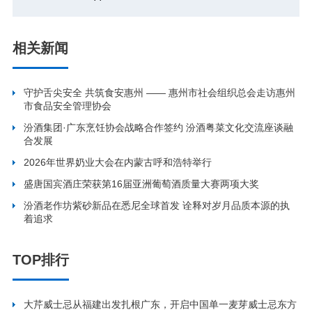
相关新闻
守护舌尖安全 共筑食安惠州 —— 惠州市社会组织总会走访惠州
市食品安全管理协会
汾酒集团·广东烹饪协会战略合作签约 汾酒粤菜文化交流座谈融
合发展
2026年世界奶业大会在内蒙古呼和浩特举行
盛唐国宾酒庄荣获第16届亚洲葡萄酒质量大赛两项大奖
汾酒老作坊紫砂新品在悉尼全球首发 诠释对岁月品质本源的执
着追求
TOP排行
大芹威士忌从福建出发扎根广东，开启中国单一麦芽威士忌东方