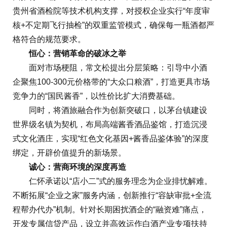
贵州省酒检院等技术机构支撑，对授权企业实行“年度审
核+不定期飞行抽检”的双重监管模式，确保每一瓶酒都严
格符合的规范要求。
恒心：营销革命的破冰之举
面对市场梗阻，常文松提出分层策略：引导中小酒
企聚焦100-300元价格带的“大众口粮酒”，打造更具市场
竞争力的“国民酱香”，以性价比扩大消费基础。
同时，将酒旅融合作为创新突破口，以茅台镇建设
世界级名镇为契机，布局高端酱香酒品鉴馆，打造沉浸
式文化酒庄，实现“红色文化基因+酱香品鉴体验”的深度
绑定，开辟价值提升的新场景。
诚心：营商环境的深度再造
仁怀承诺以“店小二”式的服务理念为企业排忧解难。
不断拓展“企业之家”服务内涵，创新推行“容缺审批+全流
程帮办代办”机制。针对长期困扰酒企的“融资难”痛点，
开发专属信贷产品，设立并高效运作白酒产业专项扶持