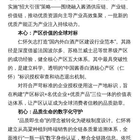
实施“招大引强”策略——围绕融入酱酒供应链、产业链、
价值链，推动优质资源向主导产业高效集聚，一批新的
优质产能正为产业注入持续动力。
本心：产区价值的全球对标
仁怀矢志打造“国内外白酒产区建设行业范本”。其路
径是深度借鉴法国波尔多、苏格兰威士忌等世界级产区
的成功经验，健全核心产区五大体系。其中最具突破性
的，是建立科学、透明的“中国酱香白酒核心产区（仁
怀）”标识授权审查和动态退出机制。
对符合严苛标准的企业授权使用这一产地标识，旨
在构建“产区标识+名优企业+优质产品”三位一体的价值表
达体系，让产区认证成为全球消费者信赖的品质勋章。
初心：品质生命的数字化守护
“品质即生命”的理念被转化为硬核制度设计。仁怀将
建立从高粱种植到终端销售的全链条质量追溯体系，全
面推行“一瓶一码”数字身份认证，整合全链路信息。依托