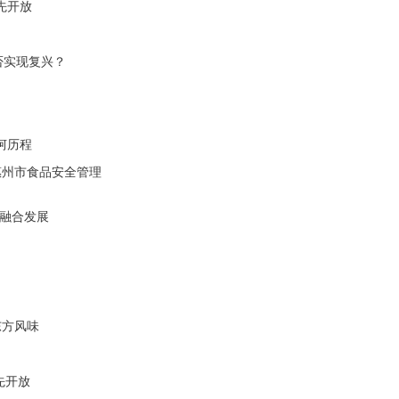
先开放
否实现复兴？
坷历程
惠州市食品安全管理
谈融合发展
东方风味
先开放