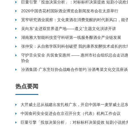
巨量引擎「投放决策分析」：对标标杆决策提效 短剧小说抢
2026中国杏花村国际酒业博览会新闻发布会在太原举行
宽窄研究酒业观察：文化黄酒在消费觉醒的时代新风口，能
吴向东“走进双世界遗产地——遵义”主题文化演讲开讲
湖南雅大智能科技坚守科研第一线服务酿酒全产业链发展
张仲安：从自救学医到科创破壁 我的康养发酵技术成长的坎
守护舌尖安全 共筑食安惠州 —— 惠州市社会组织总会走访
协会
汾酒集团·广东烹饪协会战略合作签约 汾酒粤菜文化交流座
热点要闻
大芹威士忌从福建出发扎根广东，开启中国单一麦芽威士忌
中国食药安全促进会在京召开分支（代表）机构工作会议
巨量引擎「投放决策分析」：对标标杆决策提效 短剧小说抢