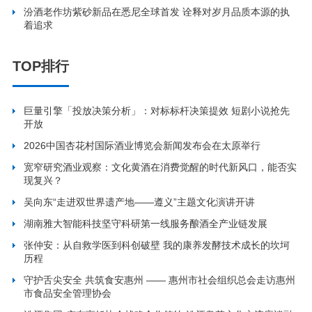
汾酒老作坊紫砂新品在悉尼全球首发 诠释对岁月品质本源的执
着追求
TOP排行
巨量引擎「投放决策分析」：对标标杆决策提效 短剧小说抢先
开放
2026中国杏花村国际酒业博览会新闻发布会在太原举行
宽窄研究酒业观察：文化黄酒在消费觉醒的时代新风口，能否实
现复兴？
吴向东“走进双世界遗产地——遵义”主题文化演讲开讲
湖南雅大智能科技坚守科研第一线服务酿酒全产业链发展
张仲安：从自救学医到科创破壁 我的康养发酵技术成长的坎坷
历程
守护舌尖安全 共筑食安惠州 —— 惠州市社会组织总会走访惠州
市食品安全管理协会