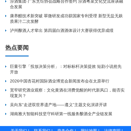
汾酒集团·广东烹饪协会战略合作签约 汾酒粤菜文化交流座谈融
合发展
康养醋技术新突破 翠微研发成功获国家专利受理 新型无盐无麸
质果汁二次发酵
泸州酿酒人才辈出 第四届白酒酒体设计大赛获得优异成绩
热点要闻
巨量引擎「投放决策分析」：对标标杆决策提效 短剧小说抢先
开放
2026中国杏花村国际酒业博览会新闻发布会在太原举行
宽窄研究酒业观察：文化黄酒在消费觉醒的时代新风口，能否实
现复兴？
吴向东“走进双世界遗产地——遵义”主题文化演讲开讲
湖南雅大智能科技坚守科研第一线服务酿酒全产业链发展
关于我们
|
联系我们
|
商务合作
|
网站地图
|
法律声明
|