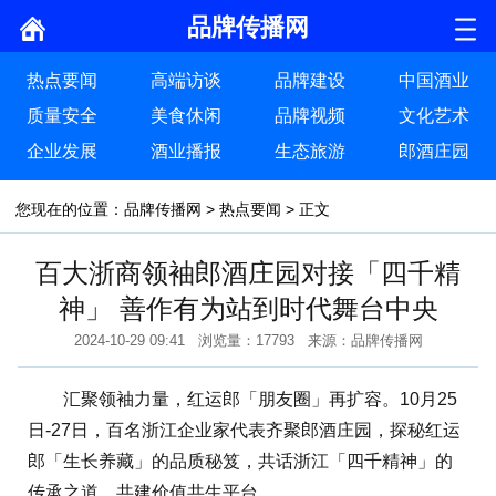
品牌传播网
热点要闻
高端访谈
品牌建设
中国酒业
质量安全
美食休闲
品牌视频
文化艺术
企业发展
酒业播报
生态旅游
郎酒庄园
您现在的位置：
品牌传播网
>
热点要闻
> 正文
百大浙商领袖郎酒庄园对接「四千精
神」 善作有为站到时代舞台中央
2024-10-29 09:41 浏览量：17793 来源：品牌传播网
汇聚领袖力量，红运郎「朋友圈」再扩容。10月25
日-27日，百名浙江企业家代表齐聚郎酒庄园，探秘红运
郎「生长养藏」的品质秘笈，共话浙江「四千精神」的
传承之道，共建价值共生平台。