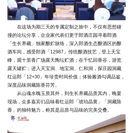
在这场为期三天的专属定制之旅中，不仅有思想碰
撞的论坛分享，企业家代表们更于郎酒庄园寻着郎酒
「生长养藏」独家酿贮脉络，深入郎酒生态酿酒区的酿
酒车间，感受郎酒「12987」传统酿酒技艺，登上天宝
峰，观十里香广场露天陶坛贮酒；在千忆回香谷，游览
露天罐贮；进入天宝洞、地宝洞、仁和洞，探庄园洞藏
红运郎「12+30」年珍贵时间价值；体验酱酒勾调品鉴，
深度品味洞藏陈香芬芳。
从山魂水魄玉质其外，到生长养藏品质其内，晚宴
现场，众多嘉宾们品味着红运郎「琥珀晶黄」「洞藏陈
香」的独特魅力，称其是品质与品味的完美交叠。