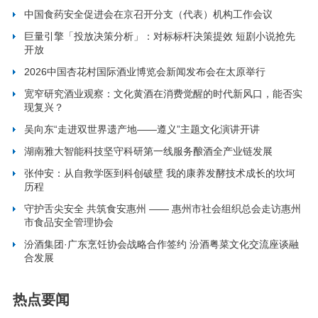
中国食药安全促进会在京召开分支（代表）机构工作会议
巨量引擎「投放决策分析」：对标标杆决策提效 短剧小说抢先
开放
2026中国杏花村国际酒业博览会新闻发布会在太原举行
宽窄研究酒业观察：文化黄酒在消费觉醒的时代新风口，能否实
现复兴？
吴向东“走进双世界遗产地——遵义”主题文化演讲开讲
湖南雅大智能科技坚守科研第一线服务酿酒全产业链发展
张仲安：从自救学医到科创破壁 我的康养发酵技术成长的坎坷
历程
守护舌尖安全 共筑食安惠州 —— 惠州市社会组织总会走访惠州
市食品安全管理协会
汾酒集团·广东烹饪协会战略合作签约 汾酒粤菜文化交流座谈融
合发展
热点要闻