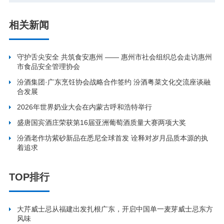
相关新闻
守护舌尖安全 共筑食安惠州 —— 惠州市社会组织总会走访惠州
市食品安全管理协会
汾酒集团·广东烹饪协会战略合作签约 汾酒粤菜文化交流座谈融
合发展
2026年世界奶业大会在内蒙古呼和浩特举行
盛唐国宾酒庄荣获第16届亚洲葡萄酒质量大赛两项大奖
汾酒老作坊紫砂新品在悉尼全球首发 诠释对岁月品质本源的执
着追求
TOP排行
大芹威士忌从福建出发扎根广东，开启中国单一麦芽威士忌东方
风味