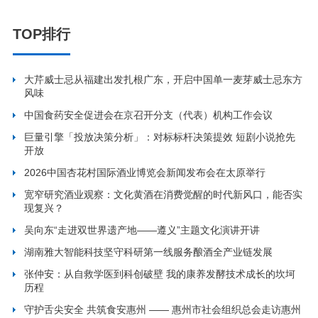
TOP排行
大芹威士忌从福建出发扎根广东，开启中国单一麦芽威士忌东方
风味
中国食药安全促进会在京召开分支（代表）机构工作会议
巨量引擎「投放决策分析」：对标标杆决策提效 短剧小说抢先
开放
2026中国杏花村国际酒业博览会新闻发布会在太原举行
宽窄研究酒业观察：文化黄酒在消费觉醒的时代新风口，能否实
现复兴？
吴向东“走进双世界遗产地——遵义”主题文化演讲开讲
湖南雅大智能科技坚守科研第一线服务酿酒全产业链发展
张仲安：从自救学医到科创破壁 我的康养发酵技术成长的坎坷
历程
守护舌尖安全 共筑食安惠州 —— 惠州市社会组织总会走访惠州