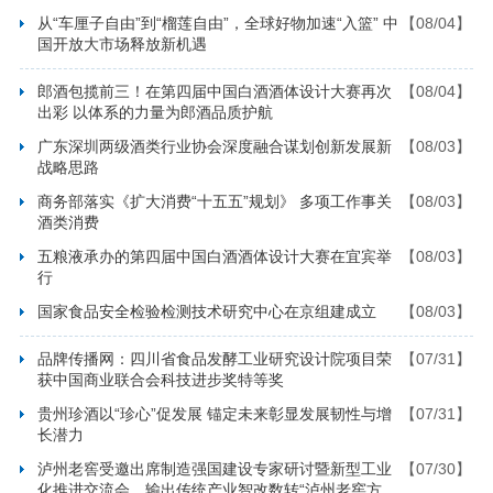
从“车厘子自由”到“榴莲自由”，全球好物加速“入篮” 中
【08/04】
国开放大市场释放新机遇
郎酒包揽前三！在第四届中国白酒酒体设计大赛再次
【08/04】
出彩 以体系的力量为郎酒品质护航
广东深圳两级酒类行业协会深度融合谋划创新发展新
【08/03】
战略思路
商务部落实《扩大消费“十五五”规划》 多项工作事关
【08/03】
酒类消费
五粮液承办的第四届中国白酒酒体设计大赛在宜宾举
【08/03】
行
国家食品安全检验检测技术研究中心在京组建成立
【08/03】
品牌传播网：四川省食品发酵工业研究设计院项目荣
【07/31】
获中国商业联合会科技进步奖特等奖
贵州珍酒以“珍心”促发展 锚定未来彰显发展韧性与增
【07/31】
长潜力
泸州老窖受邀出席制造强国建设专家研讨暨新型工业
【07/30】
化推进交流会，输出传统产业智改数转“泸州老窖方