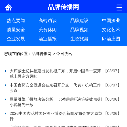
品牌传播网
热点要闻
高端访谈
品牌建设
中国酒业
质量安全
美食休闲
品牌视频
文化艺术
企业发展
酒业播报
生态旅游
郎酒庄园
您现在的位置：
品牌传播网
>
今日快讯
大芹威士忌从福建出发扎根广东，开启中国单一麦芽
【08/07】
威士忌东方风味
中国食药安全促进会在京召开分支（代表）机构工作
【08/07】
会议
巨量引擎「投放决策分析」：对标标杆决策提效 短剧
【08/06】
小说抢先开放
2026中国杏花村国际酒业博览会新闻发布会在太原举
【08/06】
行