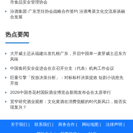
市食品安全管理协会
汾酒集团·广东烹饪协会战略合作签约 汾酒粤菜文化交流座谈融
合发展
热点要闻
大芹威士忌从福建出发扎根广东，开启中国单一麦芽威士忌东方
风味
中国食药安全促进会在京召开分支（代表）机构工作会议
巨量引擎「投放决策分析」：对标标杆决策提效 短剧小说抢先
开放
2026中国杏花村国际酒业博览会新闻发布会在太原举行
宽窄研究酒业观察：文化黄酒在消费觉醒的时代新风口，能否实
现复兴？
关于我们
|
联系我们
|
商务合作
|
网站地图
|
法律声明
|