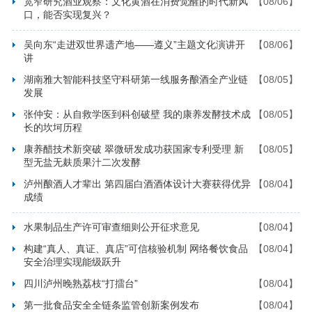
宽窄研究酒业观察：文化黄酒在消费觉醒的时代新风
【08/06】
口，能否实现复兴？
吴向东“走进双世界遗产地——遵义”主题文化演讲开
【08/06】
讲
湖南雅大智能科技坚守科研第一线服务酿酒全产业链
【08/05】
发展
张仲安：从自救学医到科创破壁 我的康养发酵技术成
【08/05】
长的坎坷历程
康养醋技术新突破 翠微研发成功获国家专利受理 新
【08/05】
型无盐无麸质果汁二次发酵
泸州酿酒人才辈出 第四届白酒酒体设计大赛获得优异
【08/04】
成绩
水果制品生产许可审查细则公开征求意见
【08/04】
构建“真人、真证、真店”可信核验机制 网络餐饮食品
【08/04】
安全治理实现能级跃升
四川泸州晚熟荔枝“打擂台”
【08/04】
第一批食品安全全链条监管创新案例发布
【08/04】