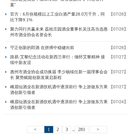
案”
官方：6月份规模以上工业白酒产量28.0万千升，同
【07/28】
比下降9.1%
聚力同行共赢未来 荔枝庄园酒业董事长吴汶高当选惠
【07/28】
州市酒业协会名誉会长
守正创新的郎酒 在拼搏中稳健向前
【07/28】
路易·艾黎纪念活动在新西兰举行：缅怀艾黎精神 接
【07/27】
续中新友谊
惠州市酒业协会成功换届 李少杨续任新一届理事会会
【07/27】
长 聚势赋能创新发展启新程
峨眉仙酒业在新酒饮机遇中逐浪前行 争上游做东方果
【07/27】
酒创新引领者
峨眉仙酒业在新酒饮机遇中逐浪前行 争上游做东方果
【07/24】
酒创新引领者
<
1
2
3
..
281
>